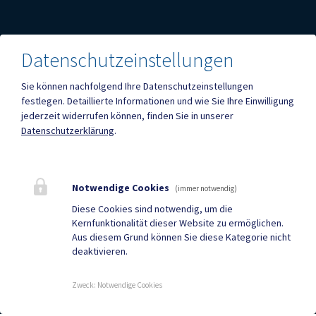
Datenschutzeinstellungen
Mehr
Sie können nachfolgend Ihre Datenschutzeinstellungen
festlegen.
Detaillierte Informationen und wie Sie Ihre Einwilligung
jederzeit widerrufen können, finden Sie in unserer
Quicklinks
Datenschutzerklärung
.
Geko digital Gemeinde-
ID Austria
App
Notwendige Cookies
(immer notwendig)
Facebook
DuBistGallizien - Portal
Diese Cookies sind notwendig, um die
Kernfunktionalität dieser Website zu ermöglichen.
Gemeindezeitung
Neuigkeiten
Aus diesem Grund können Sie diese Kategorie nicht
deaktivieren.
Termine
Zweck
:
Notwendige Cookies