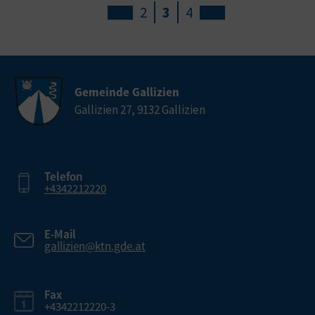
2
3
4
Gemeinde Gallizien
Gallizien 27, 9132 Gallizien
Telefon
+4342212220
E-Mail
gallizien@ktn.gde.at
Fax
+4342212220-3