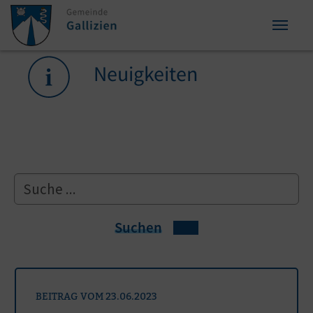
Zum Inhalt springen
Zum Seitenende springen
Sie sind hier:
Neuigkeiten
Suchen
BEITRAG VOM 23.06.2023