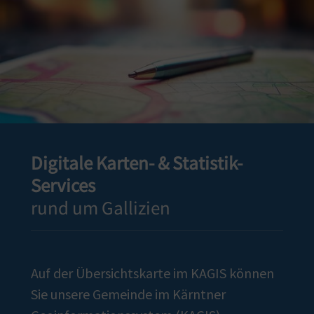
Digitale Karten- & Statistik-
Services
rund um Gallizien
Auf der
Übersichtskarte im KAGIS
können
Sie unsere Gemeinde im Kärntner