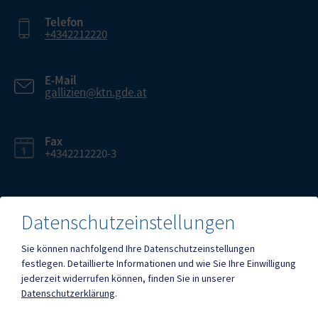
Telefon
+4342212220
E-Mail
gallizien@ktn.gde.at
Fax
+4342212220-3
Datenschutzeinstellungen
Mehr
Sie können nachfolgend Ihre Datenschutzeinstellungen
festlegen.
Detaillierte Informationen und wie Sie Ihre Einwilligung
jederzeit widerrufen können, finden Sie in unserer
Quicklinks
Datenschutzerklärung
.