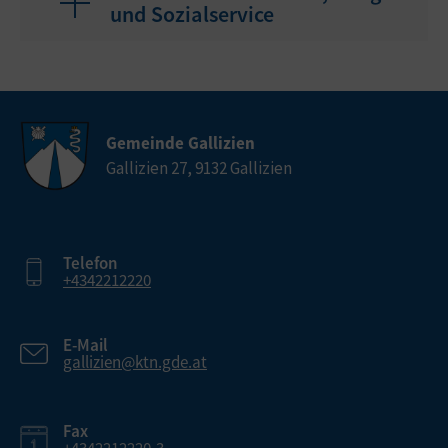
und Sozialservice
Gemeinde Gallizien
Gallizien 27, 9132 Gallizien
Telefon
+4342212220
E-Mail
gallizien@ktn.gde.at
Fax