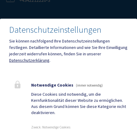
+4342212220-3
Datenschutzeinstellungen
Mehr
Sie können nachfolgend Ihre Datenschutzeinstellungen
festlegen.
Detaillierte Informationen und wie Sie Ihre Einwilligung
jederzeit widerrufen können, finden Sie in unserer
Quicklinks
Datenschutzerklärung
.
Geko digital Gemeinde-
ID Austria
App
Notwendige Cookies
(immer notwendig)
Facebook
DuBistGallizien - Portal
Diese Cookies sind notwendig, um die
Kernfunktionalität dieser Website zu ermöglichen.
Gemeindezeitung
Neuigkeiten
Aus diesem Grund können Sie diese Kategorie nicht
deaktivieren.
Termine
Zweck
:
Notwendige Cookies