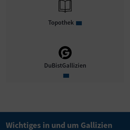
Topothek
DuBistGallizien
Wichtiges in und um Gallizien