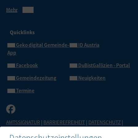
Mehr
Quicklinks
Geko digital Gemeinde-
ID Austria
App
Facebook
DuBistGallizien - Portal
Gemeindezeitung
Neuigkeiten
Termine
AMTSSIGNATUR
|
BARRIEREFREIHEIT
|
DATENSCHUTZ
|
SITEMAP
|
IMPRESSUM
Datenschutzeinstellungen