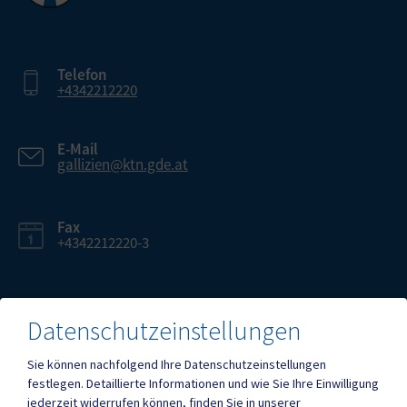
Telefon
+4342212220
E-Mail
gallizien@ktn.gde.at
Fax
+4342212220-3
Datenschutzeinstellungen
Mehr
Sie können nachfolgend Ihre Datenschutzeinstellungen
festlegen.
Detaillierte Informationen und wie Sie Ihre Einwilligung
jederzeit widerrufen können, finden Sie in unserer