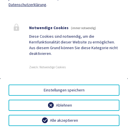
Quicklinks
Datenschutzerklärung
.
Geko digital Gemeinde-
ID Austria
App
Notwendige Cookies
(immer notwendig)
Facebook
DuBistGallizien - Portal
Diese Cookies sind notwendig, um die
Kernfunktionalität dieser Website zu ermöglichen.
Gemeindezeitung
Neuigkeiten
Aus diesem Grund können Sie diese Kategorie nicht
deaktivieren.
Termine
Zweck
:
Notwendige Cookies
AMTSSIGNATUR
|
BARRIEREFREIHEIT
|
DATENSCHUTZ
|
Einstellungen speichern
SITEMAP
|
IMPRESSUM
Ablehnen
Alle akzeptieren