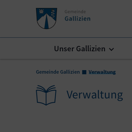
Zum Inhalt springen
Zum Seitenende springen
Unser Gallizien
Submen
Sie sind hier:
Gemeinde Gallizien
Verwaltung
Verwaltung