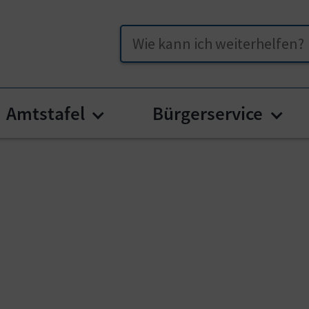
Suche
Amtstafel
Bürgerservice
u for "Unser Gallizien"
Submenu for "Amtstafel"
Subm