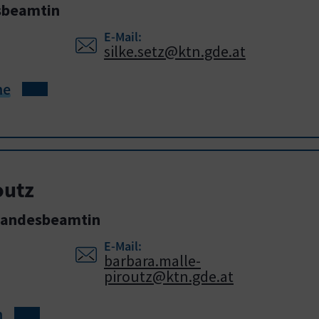
sbeamtin
E-Mail:
silke.setz@ktn.gde.at
he
outz
Standesbeamtin
E-Mail:
barbara.malle-
piroutz@ktn.gde.at
h