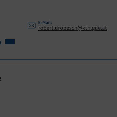
E-Mail:
robert.drobesch@ktn.gde.at
h
z