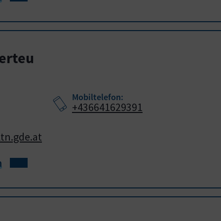
herteu
Mobiltelefon:
+436641629391
tn.gde.at
h