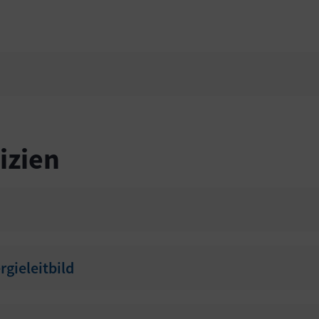
.
izien
gieleitbild