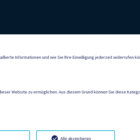
Quicklinks
Geko digital Gemei
ien@ktn.gde.at
aillierte Informationen und wie Sie Ihre Einwilligung jederzeit widerrufen k
Facebook
Gemeindezeitung
Termine
dieser Website zu ermöglichen. Aus diesem Grund können Sie diese Kategor
AMTSSIGNATUR
|
BARR
SITEMAP
|
IMPRESSU
Neuigkeiten
Termine
Kontakt
Gemeindeer
Alle akzeptieren