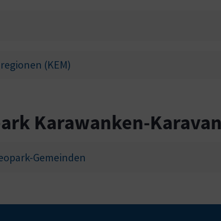
lregionen (KEM)
opark Karawanken-Karava
 Geopark-Gemeinden