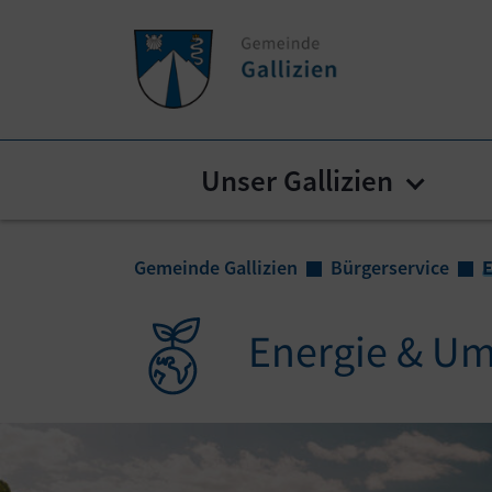
Zum Inhalt springen
Zum Seitenende springen
Unser Gallizien
Submen
Sie sind hier:
Gemeinde Gallizien
Bürgerservice
E
Energie & U