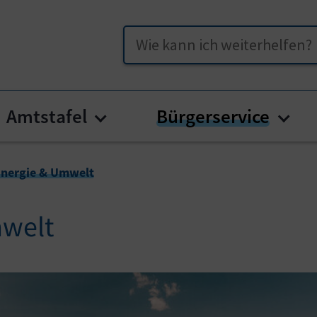
Suche
Amtstafel
Bürgerservice
u for "Unser Gallizien"
Submenu for "Amtstafel"
Subm
nergie & Umwelt
mwelt