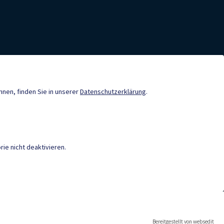
nde-App
ID Austria
önnen, finden Sie in unserer
Datenschutzerklärung
.
DuBistGallizien - Portal
Neuigkeiten
ie nicht deaktivieren.
IEREFREIHEIT
|
DATENSCHUTZ
|
M
öffnung
Bereitgestellt von websedit