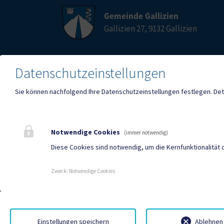
Gemeinde Gallizien
Gallizien 27, 9132 Gallizien
Datenschutzeinstellungen
Telefon
E-Mail
+4342212220
galliz
Sie können nachfolgend Ihre Datenschutzeinstellungen festlegen.
Det
Fax
+4342212220-3
Notwendige Cookies
(immer notwendig)
Diese Cookies sind notwendig, um die Kernfunktionalität 
Mehr
Zweck
:
Notwendige Cookies
Einstellungen speichern
Ablehnen