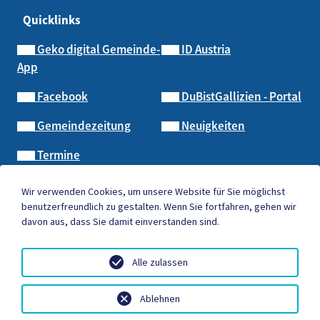
Quicklinks
Geko digital Gemeinde-
ID Austria
App
Facebook
DuBistGallizien - Portal
Gemeindezeitung
Neuigkeiten
Termine
Wir verwenden Cookies, um unsere Website für Sie möglichst
benutzerfreundlich zu gestalten. Wenn Sie fortfahren, gehen wir
davon aus, dass Sie damit einverstanden sind.
AMTSSIGNATUR
|
BARRIEREFREIHEIT
|
DATENSCHUTZ
|
SITEMAP
|
IMPRESSUM
Alle zulassen
Ablehnen