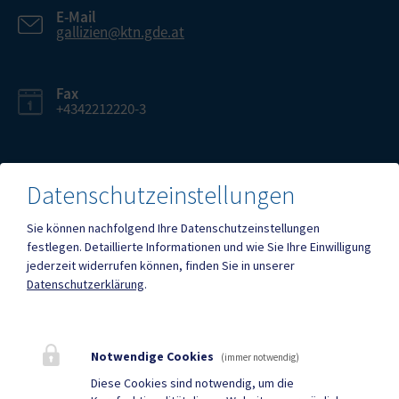
E-Mail
gallizien@ktn.gde.at
Fax
+4342212220-3
Datenschutzeinstellungen
Mehr
Sie können nachfolgend Ihre Datenschutzeinstellungen
festlegen.
Detaillierte Informationen und wie Sie Ihre Einwilligung
jederzeit widerrufen können, finden Sie in unserer
Quicklinks
Datenschutzerklärung
.
Geko digital Gemeinde-
ID Austria
App
Notwendige Cookies
(immer notwendig)
Facebook
DuBistGallizien - Portal
Diese Cookies sind notwendig, um die