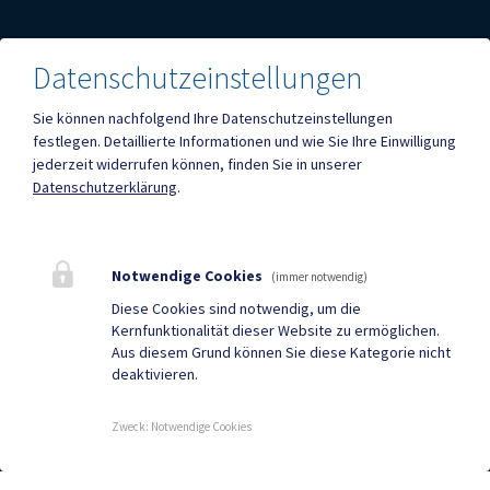
Datenschutzeinstellungen
Mehr
Sie können nachfolgend Ihre Datenschutzeinstellungen
festlegen.
Detaillierte Informationen und wie Sie Ihre Einwilligung
jederzeit widerrufen können, finden Sie in unserer
Quicklinks
Datenschutzerklärung
.
Geko digital Gemeinde-
ID Austria
App
Notwendige Cookies
(immer notwendig)
Facebook
DuBistGallizien - Portal
Diese Cookies sind notwendig, um die
Kernfunktionalität dieser Website zu ermöglichen.
Gemeindezeitung
Neuigkeiten
Aus diesem Grund können Sie diese Kategorie nicht
deaktivieren.
Termine
Zweck
:
Notwendige Cookies